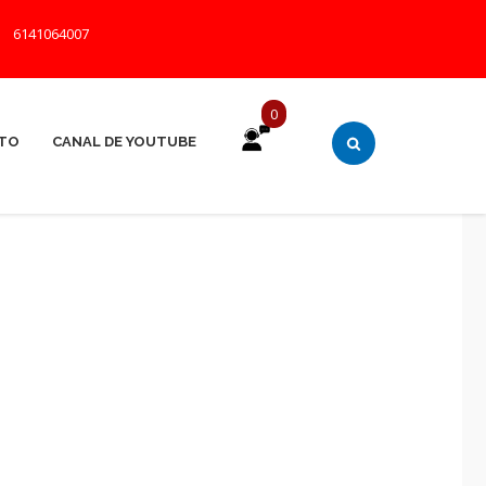
|
6141064007
0
TO
CANAL DE YOUTUBE