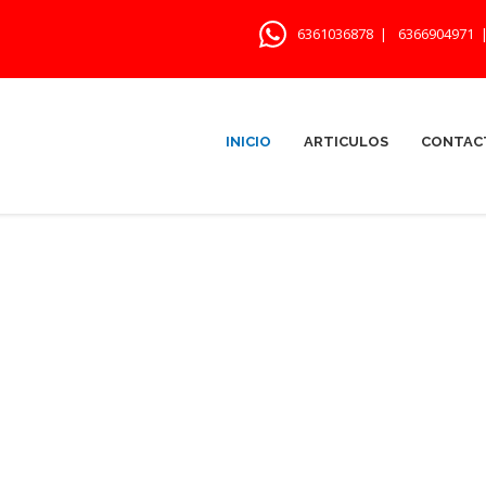
6361036878 |
6366904971 
INICIO
ARTICULOS
CONTAC