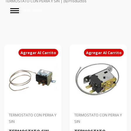
TERMOSTATO CON PERIIA Y SIN | (6) Productos
CATEGORIAS
Agregar Al Carrito
Agregar Al Carrito
TERMOSTATO CON PERIIA Y
TERMOSTATO CON PERIIA Y
SIN
SIN