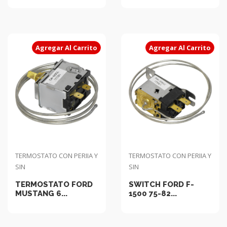
Agregar Al Carrito
Agregar Al Carrito
TERMOSTATO CON PERIIA Y
TERMOSTATO CON PERIIA Y
SIN
SIN
TERMOSTATO FORD
SWITCH FORD F-
MUSTANG 6...
1500 75-82...