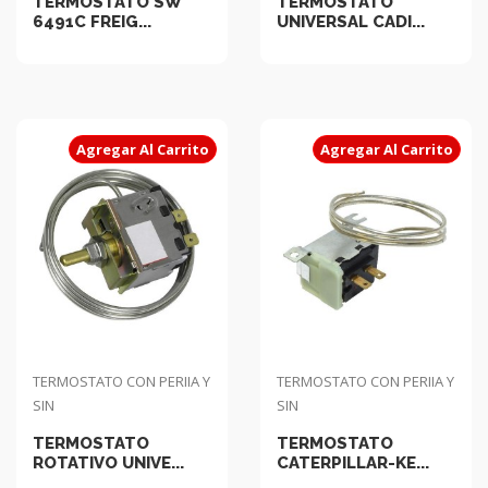
TERMOSTATO SW
TERMOSTATO
6491C FREIG...
UNIVERSAL CADI...
Agregar Al Carrito
Agregar Al Carrito
TERMOSTATO CON PERIIA Y
TERMOSTATO CON PERIIA Y
SIN
SIN
TERMOSTATO
TERMOSTATO
ROTATIVO UNIVE...
CATERPILLAR-KE...