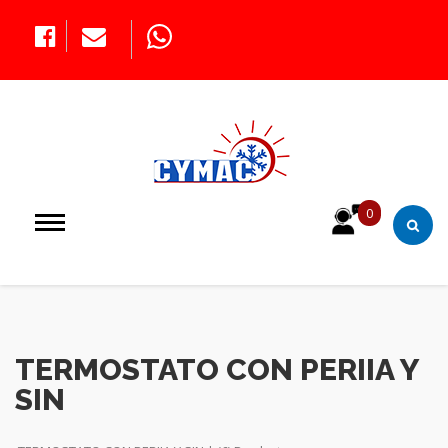
0
TERMOSTATO CON PERIIA Y
SIN